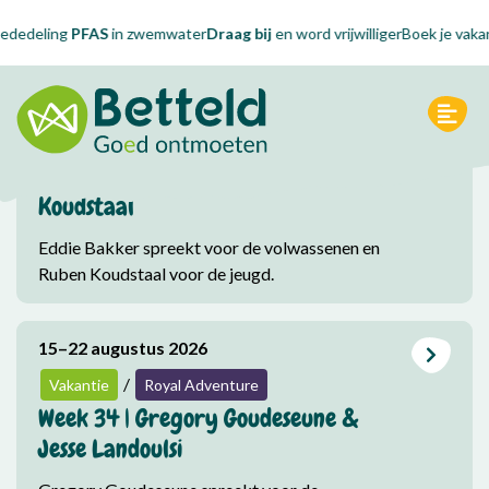
Vakantie
Royal Adventure
Conferentie
ededeling
PFAS
in zwemwater
Draag bij
en word vrijwilliger
Boek je vakan
Go(e)d Ontmoeten
Alles
8–15 augustus 2026
/
Vakantie
Royal Adventure
Week 33 | Eddie Bakker & Ruben
Koudstaal
Agenda
Eddie Bakker spreekt voor de volwassenen en
Ruben Koudstaal voor de jeugd.
15–22 augustus 2026
/
Vakantie
Royal Adventure
Week 34 | Gregory Goudeseune &
Jesse Landoulsi